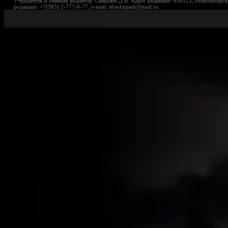
Учредитель и главный редактор: Самылин Д.В. Адрес редакции: 630123, Новосибирск,
редакции: +7(383) 2-777-0-77, e-mail: absolutpark@mail.ru