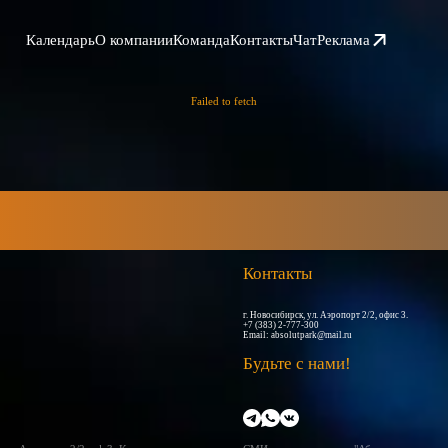
Календарь
О компании
Команда
Контакты
Чат
Реклама
Failed to fetch
Контакты
г. Новосибирск, ул. Аэропорт 2/2, офис 3.
+7 (383) 2-777-300
Email:
absolutpark@mail.ru
Будьте с нами!