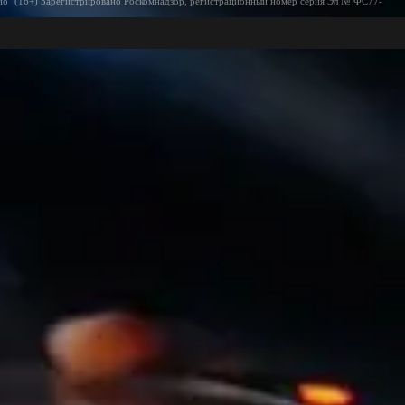
ио" (16+) Зарегистрировано Роскомнадзор, регистрационный номер серия Эл № ФС77-