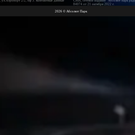
 ул.Аэропорт 2/2, оф 3. Контактные данные
СМИ, сетевое издание "Абсолют парк рад
84074 от 21 октября 2022 г.
2026 © Абсолют Парк