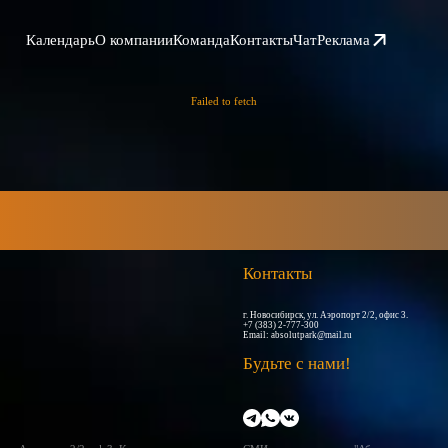
Календарь
О компании
Команда
Контакты
Чат
Реклама
Failed to fetch
Контакты
г. Новосибирск, ул. Аэропорт 2/2, офис 3.
+7 (383) 2-777-300
Email:
absolutpark@mail.ru
Будьте с нами!