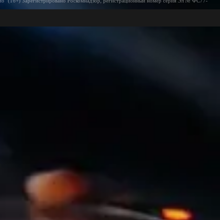
ио" (16+) Зарегистрировано Роскомнадзор, регистрационный номер серия Эл № ФС77-