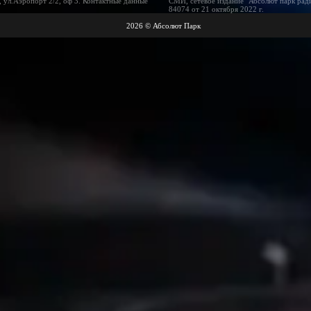
 ул.Аэропорт 2/2, оф 3. Контактные данные
СМИ, сетевое издание "Абсолют парк рад
84074 от 21 октября 2022 г.
2026 © Абсолют Парк