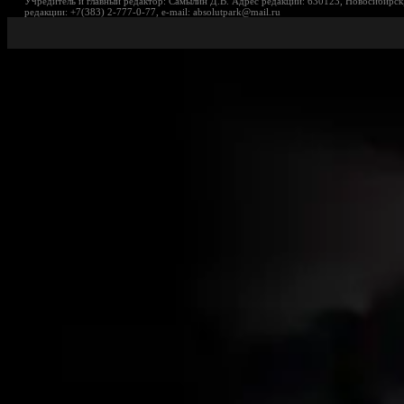
Учредитель и главный редактор: Самылин Д.В. Адрес редакции: 630123, Новосибирск,
редакции: +7(383) 2-777-0-77, e-mail: absolutpark@mail.ru