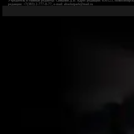
Учредитель и главный редактор: Самылин Д.В. Адрес редакции: 630123, Новосибирск,
редакции: +7(383) 2-777-0-77, e-mail: absolutpark@mail.ru