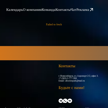
Календарь
О компании
Команда
Контакты
Чат
Реклама
Failed to fetch
Контакты
г. Новосибирск, ул. Аэропорт 2/2, офис 3.
+7 (383) 2-777-300
Email:
absolutpark@mail.ru
Будьте с нами!