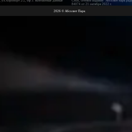
 ул.Аэропорт 2/2, оф 3. Контактные данные
СМИ, сетевое издание "Абсолют парк рад
84074 от 21 октября 2022 г.
2026 © Абсолют Парк