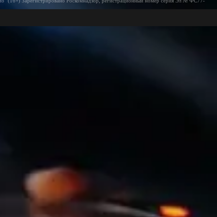
ио" (16+) Зарегистрировано Роскомнадзор, регистрационный номер серия Эл № ФС77-