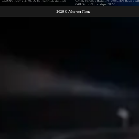
 ул.Аэропорт 2/2, оф 3. Контактные данные
СМИ, сетевое издание "Абсолют парк рад
84074 от 21 октября 2022 г.
2026 © Абсолют Парк