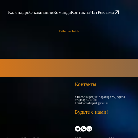
Календарь
О компании
Команда
Контакты
Чат
Реклама
Failed to fetch
Контакты
г. Новосибирск, ул. Аэропорт 2/2, офис 3.
+7 (383) 2-777-300
Email:
absolutpark@mail.ru
Будьте с нами!