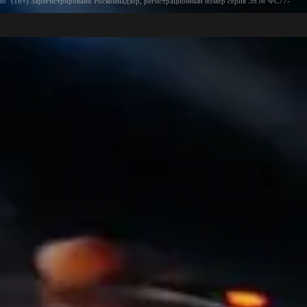
ио" (16+) Зарегистрировано Роскомнадзор, регистрационный номер серия Эл № ФС77-