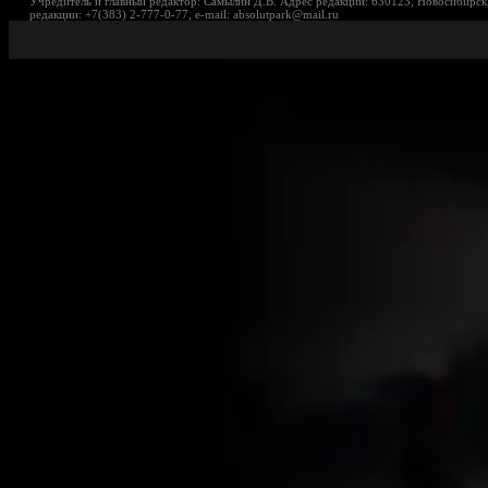
Учредитель и главный редактор: Самылин Д.В. Адрес редакции: 630123, Новосибирск,
редакции: +7(383) 2-777-0-77, e-mail: absolutpark@mail.ru