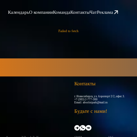
Календарь
О компании
Команда
Контакты
Чат
Реклама
Failed to fetch
Контакты
г. Новосибирск, ул. Аэропорт 2/2, офис 3.
+7 (383) 2-777-300
Email:
absolutpark@mail.ru
Будьте с нами!