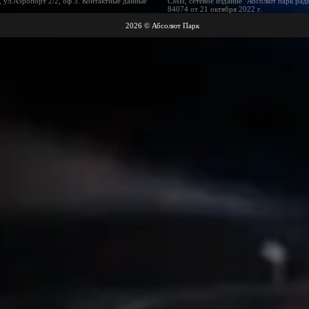
 ул.Аэропорт 2/2, оф 3. Контактные данные
СМИ, сетевое издание "Абсолют парк рад
84074 от 21 октября 2022 г.
2026 © Абсолют Парк