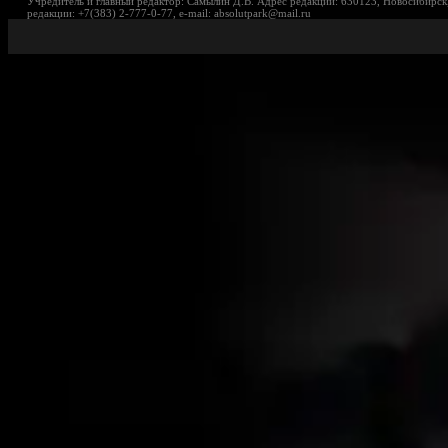
Учредитель и главный редактор: Самылин Д.В. Адрес редакции: 630123, Новосибирск,
редакции: +7(383) 2-777-0-77, e-mail: absolutpark@mail.ru