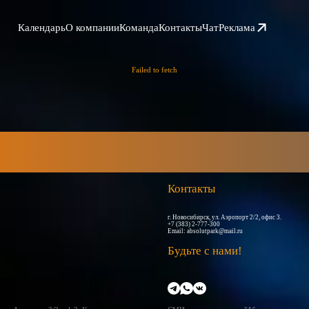
Календарь
О компании
Команда
Контакты
Чат
Реклама
Failed to fetch
Контакты
г. Новосибирск, ул. Аэропорт 2/2, офис 3.
+7 (383) 2-777-300
Email:
absolutpark@mail.ru
Будьте с нами!