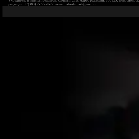
Учредитель и главный редактор: Самылин Д.В. Адрес редакции: 630123, Новосибирск,
редакции: +7(383) 2-777-0-77, e-mail: absolutpark@mail.ru