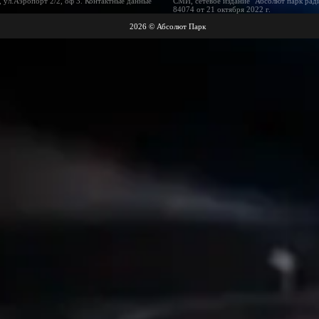
 ул.Аэропорт 2/2, оф 3. Контактные данные
СМИ, сетевое издание "Абсолют парк рад
84074 от 21 октября 2022 г.
2026 © Абсолют Парк