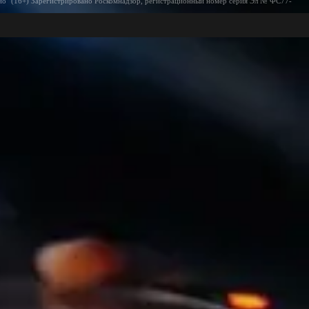
ио" (16+) Зарегистрировано Роскомнадзор, регистрационный номер серия Эл № ФС77-