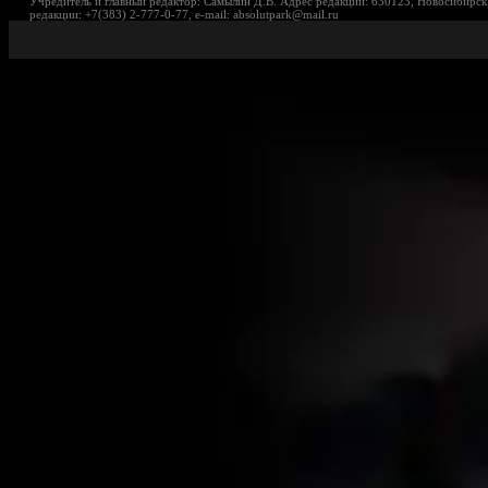
Учредитель и главный редактор: Самылин Д.В. Адрес редакции: 630123, Новосибирск,
редакции: +7(383) 2-777-0-77, e-mail: absolutpark@mail.ru