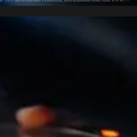
ио" (16+) Зарегистрировано Роскомнадзор, регистрационный номер серия Эл № ФС77-