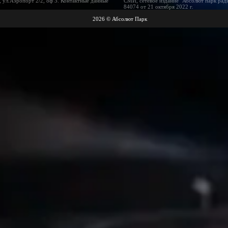
 ул.Аэропорт 2/2, оф 3. Контактные данные
СМИ, сетевое издание "Абсолют парк рад
84074 от 21 октября 2022 г.
2026 © Абсолют Парк