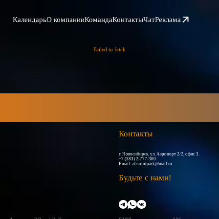
Календарь
О компании
Команда
Контакты
Чат
Реклама
Failed to fetch
Контакты
г. Новосибирск, ул. Аэропорт 2/2, офис 3.
+7 (383) 2-777-300
Email:
absolutpark@mail.ru
Будьте с нами!