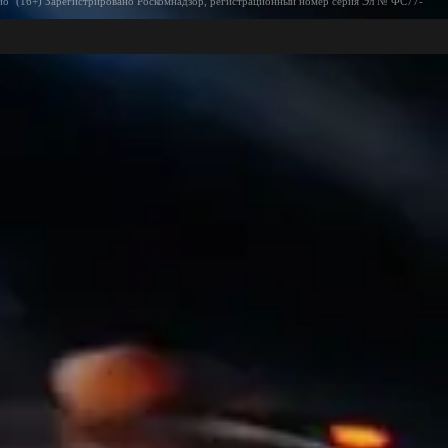
ио" (16+) Зарегистрировано Роскомнадзор, регистрационный номер серия Эл № ФС77-