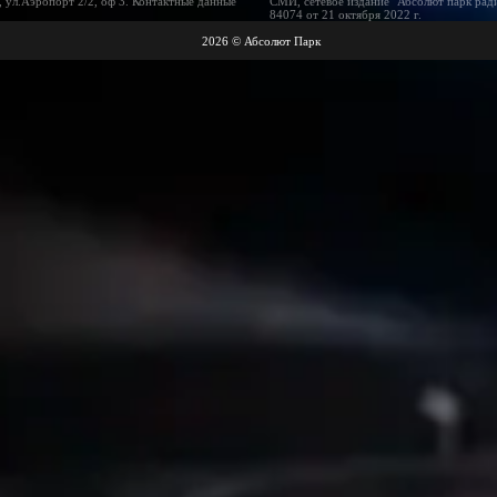
 ул.Аэропорт 2/2, оф 3. Контактные данные
СМИ, сетевое издание "Абсолют парк рад
84074 от 21 октября 2022 г.
2026 © Абсолют Парк