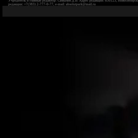
Учредитель и главный редактор: Самылин Д.В. Адрес редакции: 630123, Новосибирск,
редакции: +7(383) 2-777-0-77, e-mail: absolutpark@mail.ru