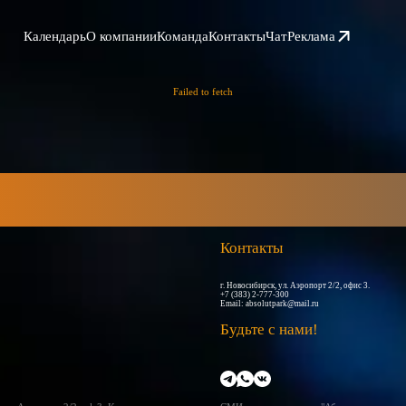
Календарь
О компании
Команда
Контакты
Чат
Реклама
Failed to fetch
Контакты
г. Новосибирск, ул. Аэропорт 2/2, офис 3.
+7 (383) 2-777-300
Email:
absolutpark@mail.ru
Будьте с нами!