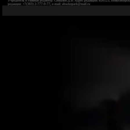
Учредитель и главный редактор: Самылин Д.В. Адрес редакции: 630123, Новосибирск,
редакции: +7(383) 2-777-0-77, e-mail: absolutpark@mail.ru