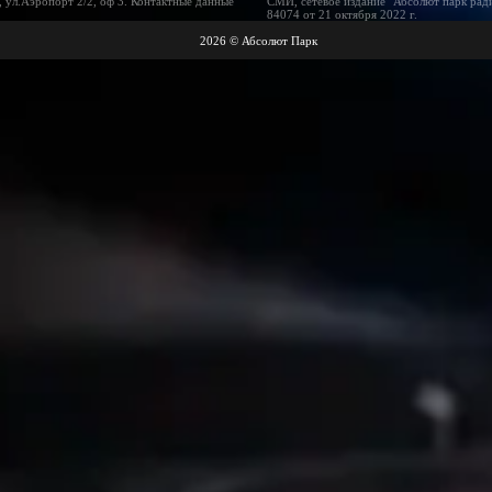
 ул.Аэропорт 2/2, оф 3. Контактные данные
СМИ, сетевое издание "Абсолют парк рад
84074 от 21 октября 2022 г.
2026 © Абсолют Парк