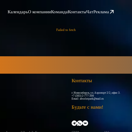
Календарь
О компании
Команда
Контакты
Чат
Реклама
Failed to fetch
Контакты
г. Новосибирск, ул. Аэропорт 2/2, офис 3.
+7 (383) 2-777-300
Email:
absolutpark@mail.ru
Будьте с нами!