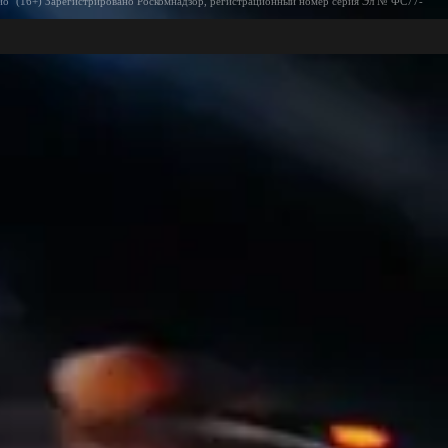
ио" (16+) Зарегистрировано Роскомнадзор, регистрационный номер серия Эл № ФС77-