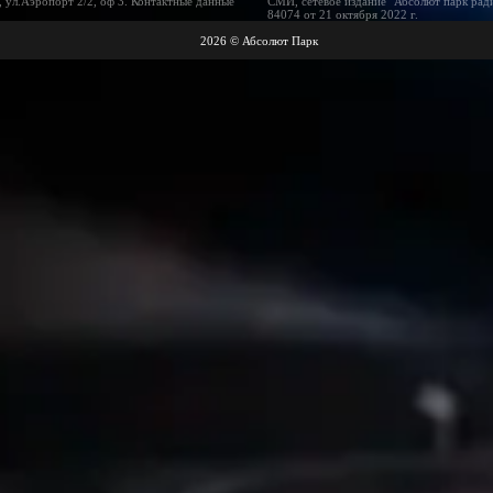
 ул.Аэропорт 2/2, оф 3. Контактные данные
СМИ, сетевое издание "Абсолют парк рад
84074 от 21 октября 2022 г.
2026 © Абсолют Парк