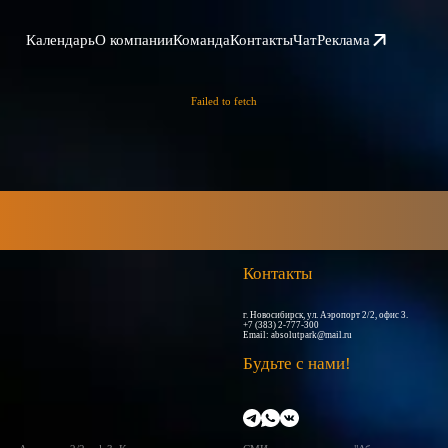
Календарь
О компании
Команда
Контакты
Чат
Реклама
Failed to fetch
Контакты
г. Новосибирск, ул. Аэропорт 2/2, офис 3.
+7 (383) 2-777-300
Email:
absolutpark@mail.ru
Будьте с нами!