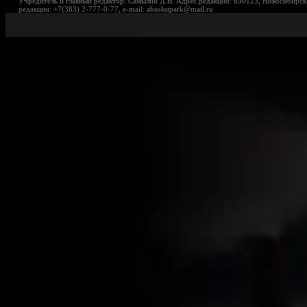
Учредитель и главный редактор: Самылин Д.В. Адрес редакции: 630123, Новосибирск,
редакции: +7(383) 2-777-0-77, e-mail: absolutpark@mail.ru