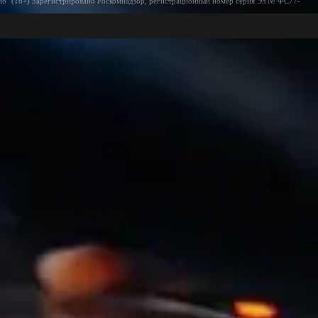
ио" (16+) Зарегистрировано Роскомнадзор, регистрационный номер серия Эл № ФС77-