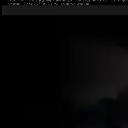
Учредитель и главный редактор: Самылин Д.В. Адрес редакции: 630123, Новосибирск,
редакции: +7(383) 2-777-0-77, e-mail: absolutpark@mail.ru