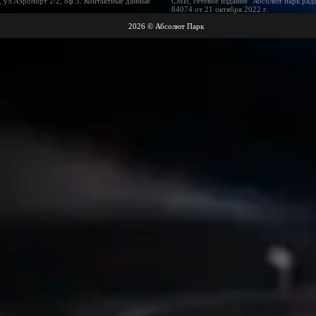
 ул.Аэропорт 2/2, оф 3. Контактные данные
СМИ, сетевое издание "Абсолют парк рад
84074 от 21 октября 2022 г.
2026 © Абсолют Парк