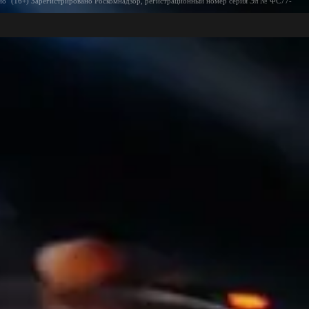
ио" (16+) Зарегистрировано Роскомнадзор, регистрационный номер серия Эл № ФС77-