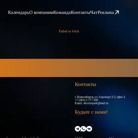
Календарь
О компании
Команда
Контакты
Чат
Реклама
Failed to fetch
Контакты
г. Новосибирск, ул. Аэропорт 2/2, офис 3.
+7 (383) 2-777-300
Email:
absolutpark@mail.ru
Будьте с нами!