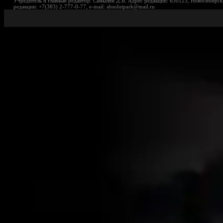
Учредитель и главный редактор: Самылин Д.В. Адрес редакции: 630123, Новосибирск,
редакции: +7(383) 2-777-0-77, e-mail: absolutpark@mail.ru