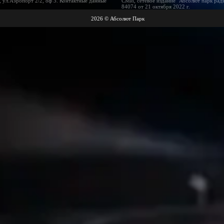
 ул.Аэропорт 2/2, оф 3. Контактные данные
СМИ, сетевое издание "Абсолют парк рад
84074 от 21 октября 2022 г.
2026 © Абсолют Парк