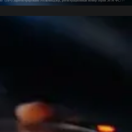
ио" (16+) Зарегистрировано Роскомнадзор, регистрационный номер серия Эл № ФС77-