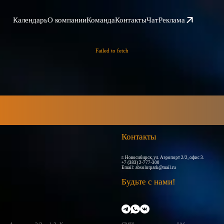
Календарь
О компании
Команда
Контакты
Чат
Реклама
Failed to fetch
Контакты
г. Новосибирск, ул. Аэропорт 2/2, офис 3.
+7 (383) 2-777-300
Email:
absolutpark@mail.ru
Будьте с нами!