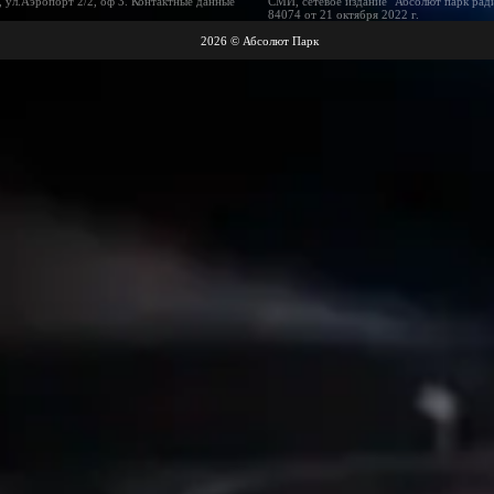
 ул.Аэропорт 2/2, оф 3. Контактные данные
СМИ, сетевое издание "Абсолют парк рад
84074 от 21 октября 2022 г.
2026 © Абсолют Парк