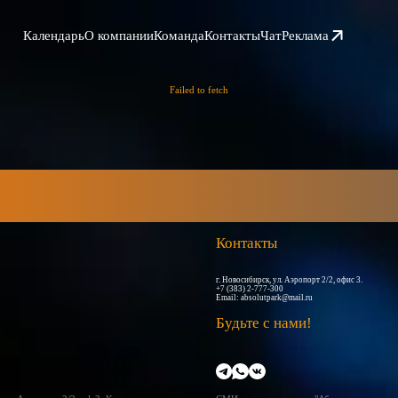
Календарь
О компании
Команда
Контакты
Чат
Реклама
Failed to fetch
Контакты
г. Новосибирск, ул. Аэропорт 2/2, офис 3.
+7 (383) 2-777-300
Email:
absolutpark@mail.ru
Будьте с нами!