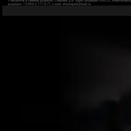
Учредитель и главный редактор: Самылин Д.В. Адрес редакции: 630123, Новосибирск,
редакции: +7(383) 2-777-0-77, e-mail: absolutpark@mail.ru