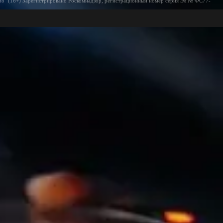
ио" (16+) Зарегистрировано Роскомнадзор, регистрационный номер серия Эл № ФС77-