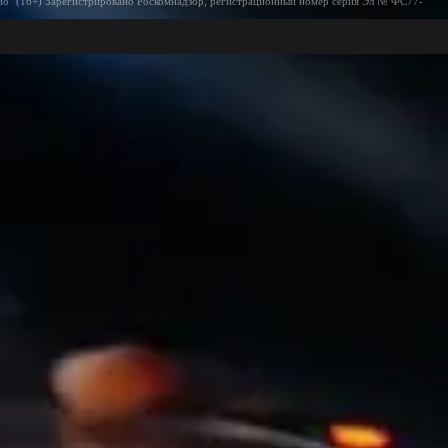
ио" (16+) Зарегистрировано Роскомнадзор, регистрационный номер серия Эл № ФС77-