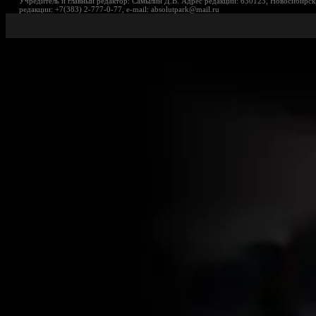
Учредитель и главный редактор: Самылин Д.В. Адрес редакции: 630123, Новосибирск,
редакции: +7(383) 2-777-0-77, e-mail: absolutpark@mail.ru