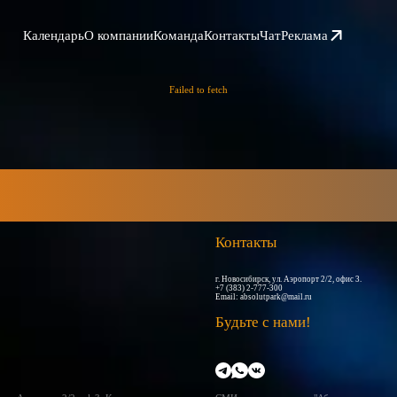
Календарь
О компании
Команда
Контакты
Чат
Реклама
Failed to fetch
Контакты
г. Новосибирск, ул. Аэропорт 2/2, офис 3.
+7 (383) 2-777-300
Email:
absolutpark@mail.ru
Будьте с нами!