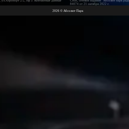
 ул.Аэропорт 2/2, оф 3. Контактные данные
СМИ, сетевое издание "Абсолют парк рад
84074 от 21 октября 2022 г.
2026 © Абсолют Парк