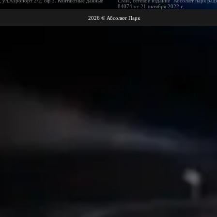
 ул.Аэропорт 2/2, оф 3. Контактные данные
СМИ, сетевое издание "Абсолют парк рад
84074 от 21 октября 2022 г.
2026 © Абсолют Парк