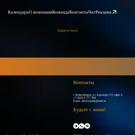
Календарь
О компании
Команда
Контакты
Чат
Реклама
Failed to fetch
Контакты
г. Новосибирск, ул. Аэропорт 2/2, офис 3.
+7 (383) 2-777-300
Email:
absolutpark@mail.ru
Будьте с нами!