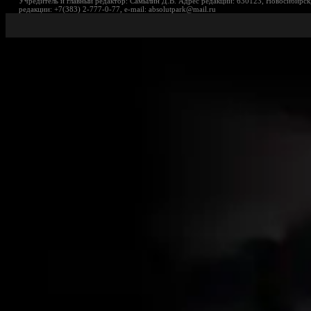
Учредитель и главный редактор: Самылин Д.В. Адрес редакции: 630123, Новосибирск,
редакции: +7(383) 2-777-0-77, e-mail: absolutpark@mail.ru