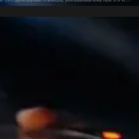
ио" (16+) Зарегистрировано Роскомнадзор, регистрационный номер серия Эл № ФС77-