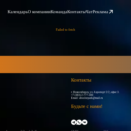
Календарь
О компании
Команда
Контакты
Чат
Реклама
Failed to fetch
Контакты
г. Новосибирск, ул. Аэропорт 2/2, офис 3.
+7 (383) 2-777-300
Email:
absolutpark@mail.ru
Будьте с нами!