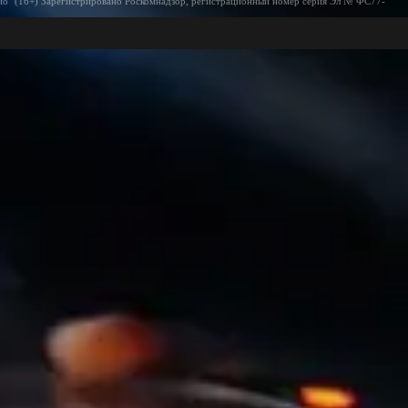
ио" (16+) Зарегистрировано Роскомнадзор, регистрационный номер серия Эл № ФС77-