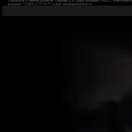
Учредитель и главный редактор: Самылин Д.В. Адрес редакции: 630123, Новосибирск,
редакции: +7(383) 2-777-0-77, e-mail: absolutpark@mail.ru