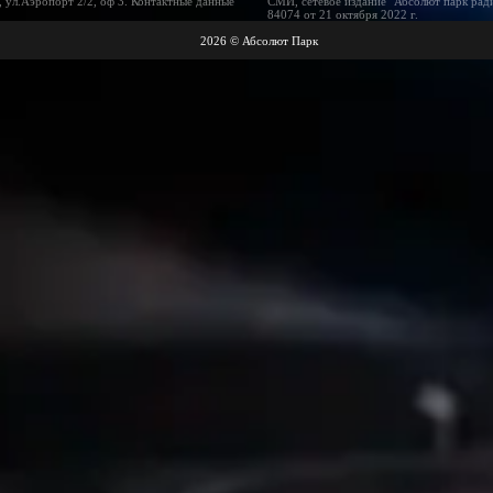
 ул.Аэропорт 2/2, оф 3. Контактные данные
СМИ, сетевое издание "Абсолют парк рад
84074 от 21 октября 2022 г.
2026 © Абсолют Парк