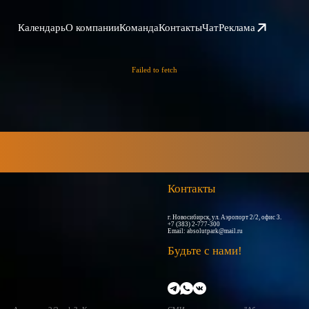
Календарь
О компании
Команда
Контакты
Чат
Реклама
Failed to fetch
Контакты
г. Новосибирск, ул. Аэропорт 2/2, офис 3.
+7 (383) 2-777-300
Email:
absolutpark@mail.ru
Будьте с нами!