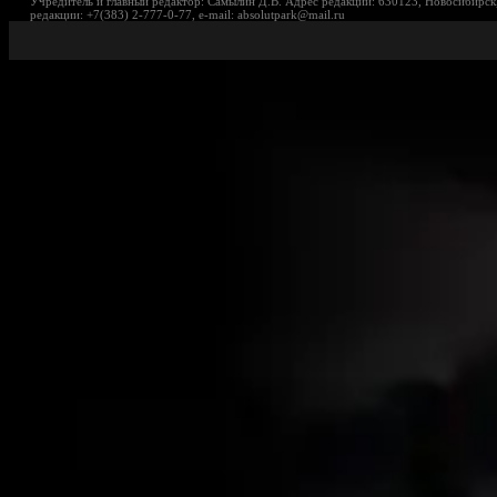
Учредитель и главный редактор: Самылин Д.В. Адрес редакции: 630123, Новосибирск,
редакции: +7(383) 2-777-0-77, e-mail: absolutpark@mail.ru