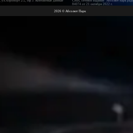
 ул.Аэропорт 2/2, оф 3. Контактные данные
СМИ, сетевое издание "Абсолют парк рад
84074 от 21 октября 2022 г.
2026 © Абсолют Парк