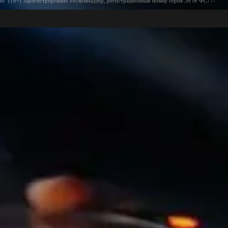
ио" (16+) Зарегистрировано Роскомнадзор, регистрационный номер серия Эл № ФС77-