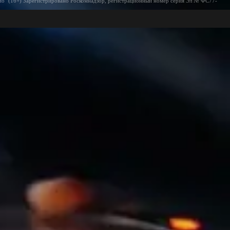
ио" (16+) Зарегистрировано Роскомнадзор, регистрационный номер серия Эл № ФС77-