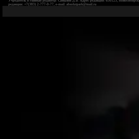
Учредитель и главный редактор: Самылин Д.В. Адрес редакции: 630123, Новосибирск,
редакции: +7(383) 2-777-0-77, e-mail: absolutpark@mail.ru