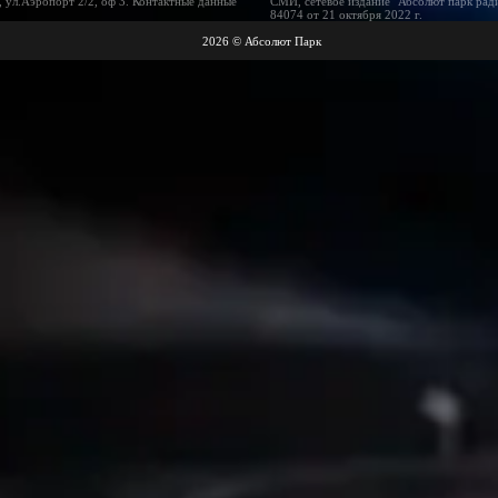
 ул.Аэропорт 2/2, оф 3. Контактные данные
СМИ, сетевое издание "Абсолют парк рад
84074 от 21 октября 2022 г.
2026 © Абсолют Парк