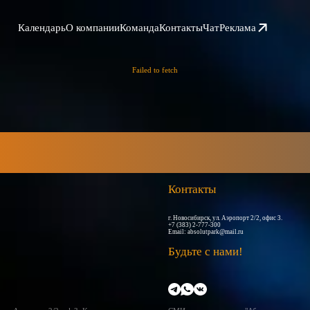
Календарь
О компании
Команда
Контакты
Чат
Реклама
Failed to fetch
Контакты
г. Новосибирск, ул. Аэропорт 2/2, офис 3.
+7 (383) 2-777-300
Email:
absolutpark@mail.ru
Будьте с нами!