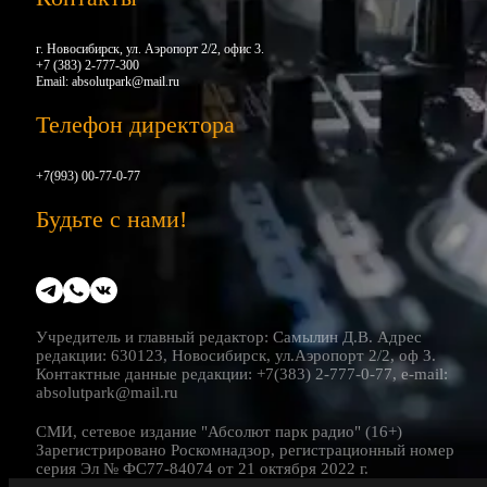
г. Новосибирск, ул. Аэропорт 2/2, офис 3.
+7 (383) 2-777-300
Email:
absolutpark@mail.ru
Телефон директора
+7(993) 00-77-0-77
Будьте с нами!
Учредитель и главный редактор: Самылин Д.В. Адрес
редакции: 630123, Новосибирск, ул.Аэропорт 2/2, оф 3.
Контактные данные редакции: +7(383) 2-777-0-77, e-mail:
absolutpark@mail.ru
СМИ, сетевое издание "Абсолют парк радио" (16+)
Зарегистрировано Роскомнадзор, регистрационный номер
серия Эл № ФС77-84074 от 21 октября 2022 г.