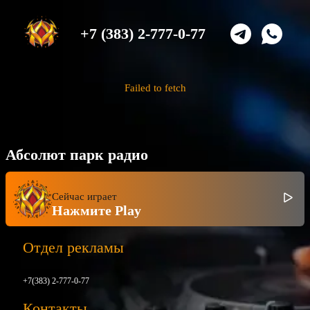
+7 (383) 2-777-0-77
Failed to fetch
Абсолют парк радио
Сейчас играет
Нажмите Play
Отдел рекламы
+7(383) 2-777-0-77
Контакты