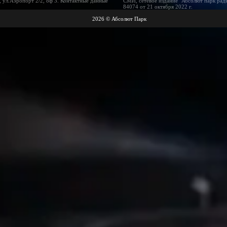
 ул.Аэропорт 2/2, оф 3. Контактные данные
СМИ, сетевое издание "Абсолют парк рад
84074 от 21 октября 2022 г.
2026 © Абсолют Парк