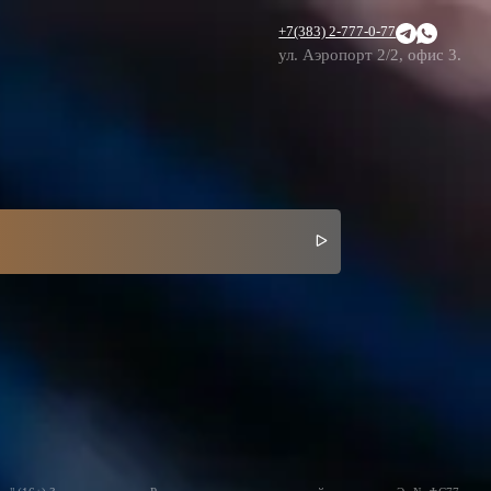
+7(383) 2-777-0-77
ул. Аэропорт 2/2, офис 3.