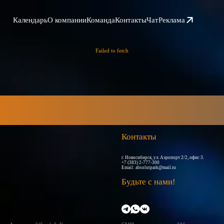
Календарь
О компании
Команда
Контакты
Чат
Реклама
Failed to fetch
Контакты
г. Новосибирск, ул. Аэропорт 2/2, офис 3.
+7 (383) 2-777-300
Email:
absolutpark@mail.ru
Будьте с нами!