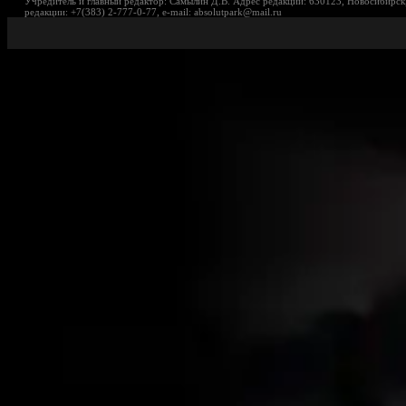
Учредитель и главный редактор: Самылин Д.В. Адрес редакции: 630123, Новосибирск,
редакции: +7(383) 2-777-0-77, e-mail: absolutpark@mail.ru