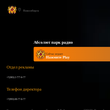
Новосибирск
Абсолют парк радио
Сейчас играет
Нажмите Play
Отдел рекламы
+7(383) 2-777-0-77
Телефон директора
+7(993) 00-77-0-77