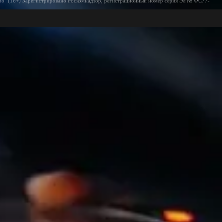
ио" (16+) Зарегистрировано Роскомнадзор, регистрационный номер серия Эл № ФС77-