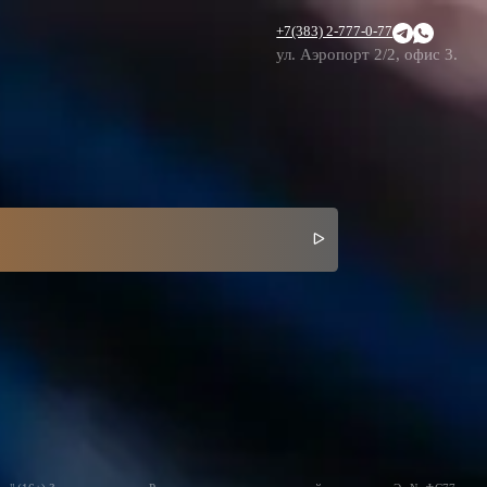
+7(383) 2-777-0-77
ул. Аэропорт 2/2, офис 3.