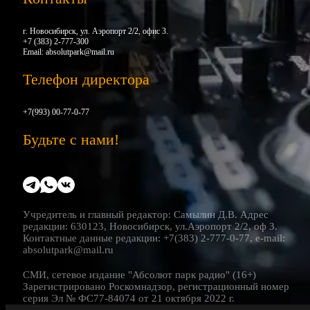
г. Новосибирск, ул. Аэропорт 2/2, офис 3.
+7 (383) 2-777-300
Email:
absolutpark@mail.ru
Телефон директора
+7(993) 00-77-0-77
Будьте с нами!
Учредитель и главный редактор: Самылин Д.В. Адрес
редакции: 630123, Новосибирск, ул.Аэропорт 2/2, оф 3.
Контактные данные редакции: +7(383) 2-777-0-77, e-mail:
absolutpark@mail.ru
СМИ, сетевое издание "Абсолют парк радио" (16+)
Зарегистрировано Роскомнадзор, регистрационный номер
серия Эл № ФС77-84074 от 21 октября 2022 г.