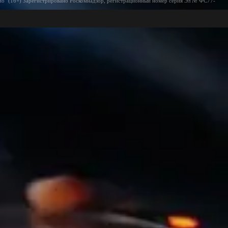
ио" (16+) Зарегистрировано Роскомнадзор, регистрационный номер серия Эл № ФС77-