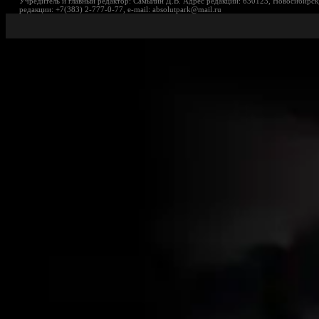
Учредитель и главный редактор: Самылин Д.В. Адрес редакции: 630123, Новосибирск,
редакции: +7(383) 2-777-0-77, e-mail: absolutpark@mail.ru