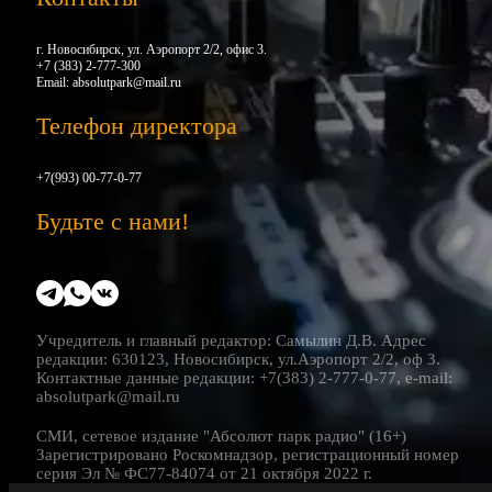
г. Новосибирск, ул. Аэропорт 2/2, офис 3.
+7 (383) 2-777-300
Email:
absolutpark@mail.ru
Телефон директора
+7(993) 00-77-0-77
Будьте с нами!
Учредитель и главный редактор: Самылин Д.В. Адрес
редакции: 630123, Новосибирск, ул.Аэропорт 2/2, оф 3.
Контактные данные редакции: +7(383) 2-777-0-77, e-mail:
absolutpark@mail.ru
СМИ, сетевое издание "Абсолют парк радио" (16+)
Зарегистрировано Роскомнадзор, регистрационный номер
серия Эл № ФС77-84074 от 21 октября 2022 г.